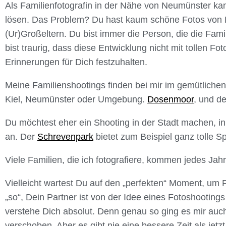
Als Familienfotografin in der Nähe von Neumünster kan
lösen. Das Problem? Du hast kaum schöne Fotos von Di
(Ur)Großeltern. Du bist immer die Person, die die Fa
bist traurig, dass diese Entwicklung nicht mit tollen F
Erinnerungen für Dich festzuhalten.
Meine Familienshootings finden bei mir im gemütlichen
Kiel, Neumünster oder Umgebung.
Dosenmoor
, und d
Du möchtest eher ein Shooting in der Stadt machen, i
an. Der
Schrevenpark
bietet zum Beispiel ganz tolle S
Viele Familien, die ich fotografiere, kommen jedes Jahr 
Vielleicht wartest Du auf den „perfekten“ Moment, um F
„so“, Dein Partner ist von der Idee eines Fotoshooting
verstehe Dich absolut. Denn genau so ging es mir auc
verschoben. Aber es gibt nie eine bessere Zeit als jetz