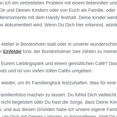
n ich ein verbreitetes Problem mit einem liebevollen u
r und Deinen Kindern oder von Euch als Familie, oder 
milienmomente mit dem Handy festhält. Deine Kinder wer
otos dokumentiert wird. Wenn Du Dich hier erkennst, würd
 Atelier in Bordesholm statt oder in unserer wundersch
er
Einfelder
bzw. der Bordesholmer See zählen zu meinen 
n Eurem Lieblingspark und einem gemütlichen Café? Das 
pots und ist von vielen tollen Cafés umgeben.
wieder, um ihr Familienglück festzuhalten. Was für eine t
amilienfotos machen zu lassen. Du fühlst Dich vielleicht 
s nicht begeistert oder Du hast die Sorge, dass Deine Ki
h, und aus diesen Gründen habe ich unsere eigene Fami
t, um Dich mit Deinen Liebsten zu fotografieren. Stell Dir