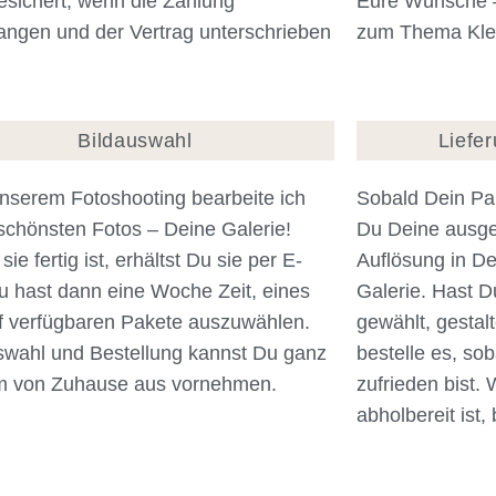
esichert, wenn die Zahlung
Eure Wünsche –
angen und der Vertrag unterschrieben
zum Thema Kle
Bildauswahl
Liefe
nserem Fotoshooting bearbeite ich
Sobald Dein Pak
schönsten Fotos – Deine Galerie!
Du Deine ausge
sie fertig ist, erhältst Du sie per E-
Auflösung in De
u hast dann eine Woche Zeit, eines
Galerie. Hast D
nf verfügbaren Pakete auszuwählen.
gewählt, gestalt
swahl und Bestellung kannst Du ganz
bestelle es, so
 von Zuhause aus vornehmen.
zufrieden bist. 
abholbereit ist,